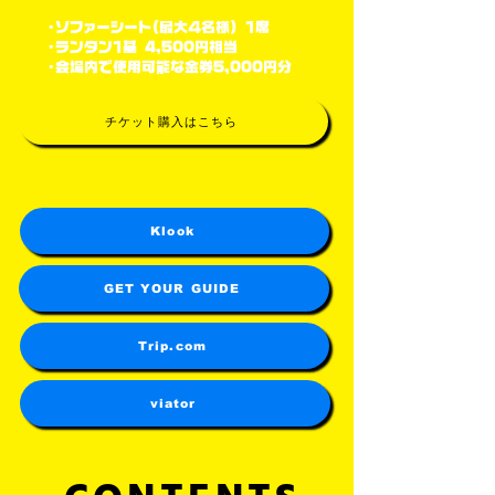
・ソファーシート(最大４名様) １席
・ランタン１基 4,500円相当
​・会場内で使用可能な金券5,000円分
チケット購入はこちら
Klook
GET YOUR GUIDE
Trip.com
viator