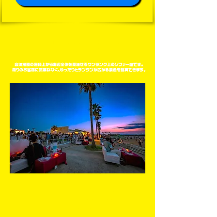
​VIEWING SEAT
会場常設の階段上から海辺全体を見渡せるワンランク上のソファー席です。
​周りのお客様に気兼ねなく、ゆったりとランタンが広がる景色を鑑賞できます。
ソファー席１席
￥25,000
（税抜）